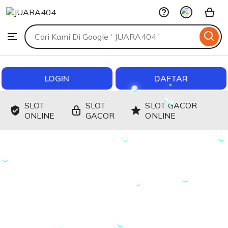
JUARA404
Skip
to
Search
Browse
ontent
for
items
or
shops
LOGIN
DAFTAR
SLOT
SLOT
SLOT GACOR
ONLINE
GACOR
ONLINE