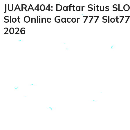
JUARA404: Daftar Situs SLO
Slot Online Gacor 777 Slot7
2026
Loading...