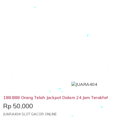
188.888 Orang Telah Jackpot Dalam 24 Jam Terakhir!
Price:
Rp 50,000
JUARA404 SLOT GACOR ONLINE